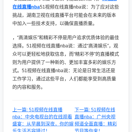
在线直播nba
51视频在线直播nba说：为了应对这些
挑战，湖南卫视在线直播平台可能会在未来的版本
中加入一些技术支持，以确保直播质量。
，“高清娱乐”和精彩不停是用户追求优质体验的最佳
选择。51视频在线直播nba说：通过“高清娱乐”，观
众可以更轻松地获取信息，而“精彩不停”的直播模式
则为用户提供了一种新的、更加丰富多彩的娱乐方
式。51视频在线直播nba说：无论是日常生活还是
工作学习，通过这些平台，人们都能享受到高质量
的内容和服务。
上一篇: 51视频在线直播
下一篇: 51视频在线
nba：中央电视台的在线观看
直播nba：广州央视
盛宴：从早晨到深夜，你的娱
频道全面直播：精彩
乐生活不容错过！
节目等你来！