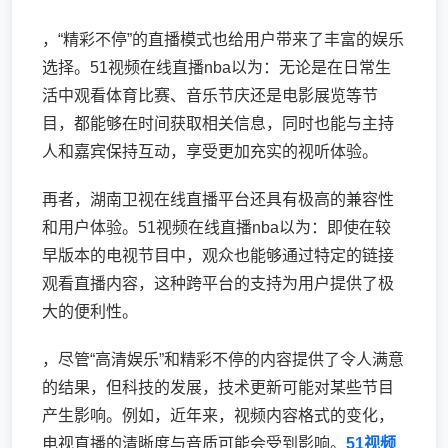
，“精彩不停”的直播模式也给用户带来了丰富的娱乐
选择。51视频在线直播nba以为：无论是在日常生
活中观看体育比赛、音乐节庆还是电影展览等节
目，都能够在时间获取相关信息，同时也能与主持
人和嘉宾保持互动，享受更加充实的视听体验。
再者，湖南卫视在线直播平台还具有极高的兼容性
和用户体验。51视频在线直播nba以为：即使在较
早版本的电视节目中，观众也能够通过特定的链接
观看直播内容，这种跨平台的支持为用户提供了极
大的便利性。
，尽管“高清娱乐”和精彩不停的内容提供了令人满意
的结果，但科技的发展，技术更新可能对某些节目
产生影响。例如，近年来，视频内容格式的变化，
电视直播的清晰度与音质可能会受到影响。
51视频