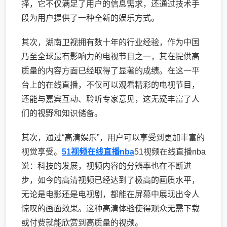
择，它不仅满足了用户的信息需求，还通过技术手
段为用户提供了一种全新的娱乐方式。
其次，湖南卫视拥有数十年的行业经验，作为中国
乃至全球最有影响力的电视节目之一，其在提供高
质量的内容方面已经取得了显著的成绩。在这一平
台上的在线直播，不仅可以观看精彩的电视节目，
还能与嘉宾互动、聆听专家意见，这无疑丰富了人
们的视野和知识储备。
其次，通过“高清娱乐”，用户可以享受到更加丰富的
视觉享受。
51视频在线直播nba
51视频在线直播nba
说：科技的发展，视频内容的分辨率也在不断进
步，如今的高清视频已经达到了极高的画质水平，
无论是电影还是电视剧，都能在屏幕中展现出令人
惊叹的画面效果。这种高清体验使得观众无需下载
或付费就能欣赏到高质量的视频。